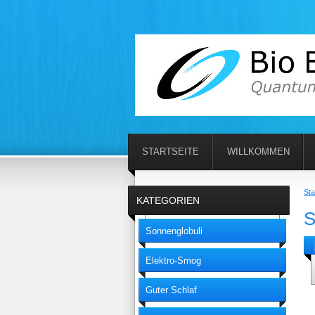
STARTSEITE
WILLKOMMEN
Sta
KATEGORIEN
S
Sonnenglobuli
Elektro-Smog
Guter Schlaf