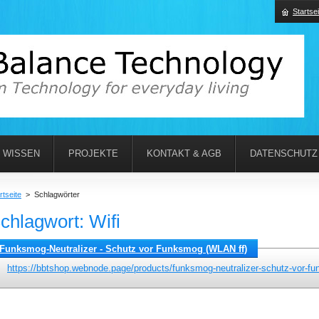
Startsei
WISSEN
PROJEKTE
KONTAKT & AGB
DATENSCHUTZ
rtseite
>
Schlagwörter
chlagwort: Wifi
Funksmog-Neutralizer - Schutz vor Funksmog (WLAN ff)
https://bbtshop.webnode.page/products/funksmog-neutralizer-schutz-vor-fu