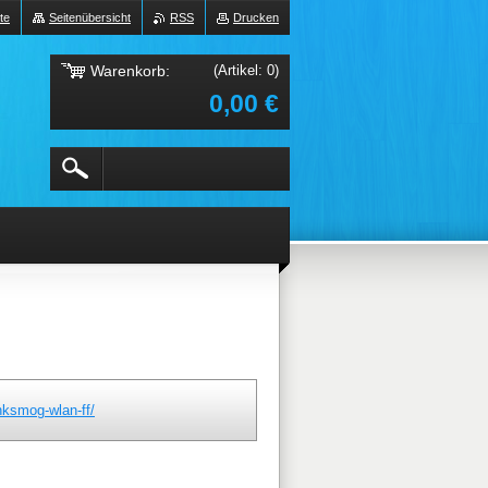
te
Seitenübersicht
RSS
Drucken
Warenkorb:
(Artikel: 0)
0,00 €
nksmog-wlan-ff/