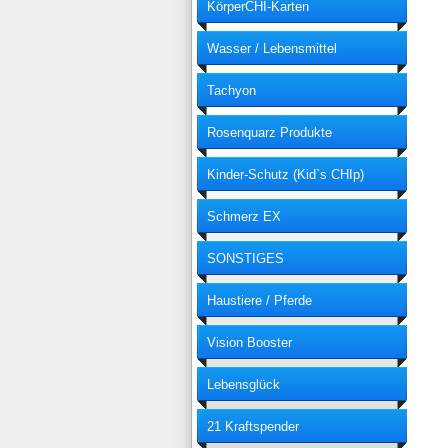
KörperCHI-Karten
Wasser / Lebensmittel
Entstörung
Tachyon
Rosenquarz Produkte
Kinder-Schutz (Kid`s CHIp)
Schmerz EX
SONSTIGES
Haustiere / Pferde
Vision Booster
Lebensglück
21 Kraftspender