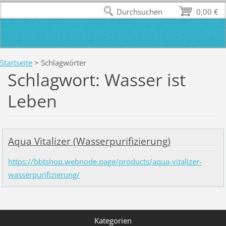
Durchsuchen
0,00 €
Startseite
>
Schlagwörter
Schlagwort: Wasser ist
Leben
Aqua Vitalizer (Wasserpurifizierung)
https://bbtshop.webnode.page/products/aqua-vitalizer-
wasserpurifizierung/
Kategorien