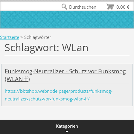
Durchsuchen
0,00 €
Startseite
>
Schlagwörter
Schlagwort: WLan
Funksmog-Neutralizer - Schutz vor Funksmog
(WLAN ff)
https://bbtshop.webnode.page/products/funksmog-
neutralizer-schutz-vor-funksmog-wlan-ff/
Kategorien