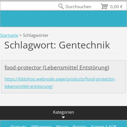
Durchsuchen
0,00 €
Startseite
>
Schlagwörter
Schlagwort: Gentechnik
food-protector (Lebensmittel Entstörung)
https://bbtshop.webnode.page/products/food-protector-
lebensmittel-entstorung/
Kategorien
Startseite
Willkommen
Wissen
Projekte
Kontakt & AGB