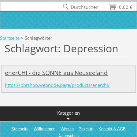
Durchsuchen
0,00 €
Startseite
>
Schlagwörter
Schlagwort: Depression
enerCHI - die SONNE aus Neuseeland
https://bbtshop.webnode.page/products/enerchi/
Kategorien
Startseite
Willkommen
Wissen
Projekte
Kontakt & AGB
Datenschutz