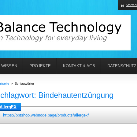
Startsei
WISSEN
PROJEKTE
KONTAKT & AGB
DATENSCHUTZ
rtseite
>
Schlagwörter
chlagwort: Bindehautentzüngung
AllergEX
https://bbtshop.webnode.page/products/allergex/