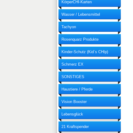
KörperCHI-Karten
Wasser / Lebensmittel
Entstörung
Tachyon
Rosenquarz Produkte
Kinder-Schutz (Kid`s CHIp)
Schmerz EX
SONSTIGES
Haustiere / Pferde
Vision Booster
Lebensglück
21 Kraftspender