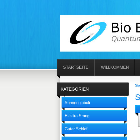
STARTSEITE
WILLKOMMEN
Sta
KATEGORIEN
S
Sonnenglobuli
Elektro-Smog
Guter Schlaf