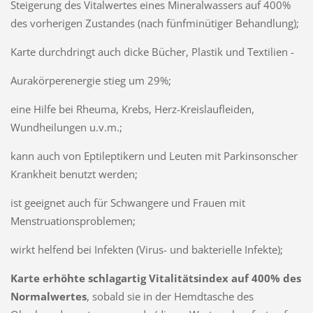
Steigerung des Vitalwertes eines Mineral­wassers auf 400%
des vorherigen Zustandes (nach fünfminütiger Behandlung);
Karte durch­dringt auch dicke Bücher, Plastik und Texti­lien -
Aurakörper­energie stieg um 29%;
eine Hilfe bei Rheuma, Krebs, Herz-Kreislaufleiden,
Wundhei­lungen u.v.m.;
kann auch von Eptileptikern und Leu­ten mit Parkinsonscher
Krankheit benutzt wer­den;
ist geeignet auch für Schwangere und Frauen mit
Menstruationsproblemen;
wirkt helfend bei Infekten (Virus- und bak­terielle Infekte);
Karte erhöhte schlagartig Vitalitätsindex auf 400% des
Normalwertes
, sobald sie in der Hemdtasche des