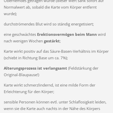
Oberhemdes getragen wurde (dieser Wert sank sofort auf
Normalwert ab, sobald die Karte vom Körper entfernt
wurde);
durchströmendes Blut wird so ständig energeti­siert;
eine geschwächtes
Erektionsvermögen beim Mann
wird
nach wenigen Wochen
gestärkt
;
Karte wirkt positiv auf das Säure-Basen-Verhältnis im Körper
(schiebt in Richtung Base um ca. 7%);
Alterungsprozess ist verlangsamt
(Feldstärkung der
Original-Blaupause!)
Karte wirkt schmerzlindernd, ist eine milde Form der
Erleichte­rung für den Körper;
sensible Personen kön­nen evtl. unter Schlaflo­sigkeit leiden,
wenn sie die Karte auch nachts in der Nähe des Körpers