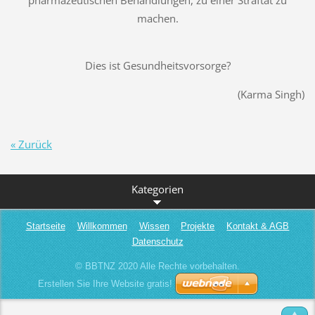
pharmazeutischen Behandlungen, zu einer Straftat zu
machen.
Dies ist Gesundheitsvorsorge?
(Karma Singh)
« Zurück
Kategorien
Startseite
Willkommen
Wissen
Projekte
Kontakt & AGB
Datenschutz
© BBTNZ 2020 Alle Rechte vorbehalten.
Erstellen Sie Ihre Website gratis!